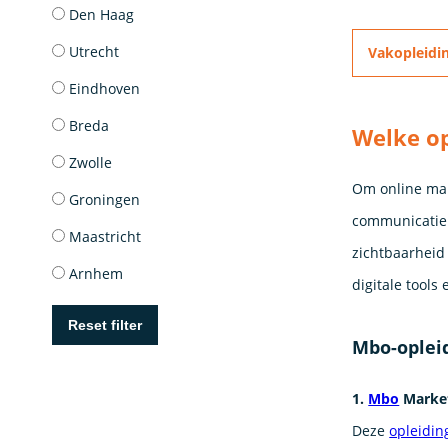
Den Haag
Utrecht
Vakopleidi
Eindhoven
Breda
Welke op
Zwolle
Om online mar
Groningen
communicatie.
Maastricht
zichtbaarheid 
Arnhem
digitale tools
Reset filter
Mbo-oplei
1.
Mbo
Market
Deze
opleidin