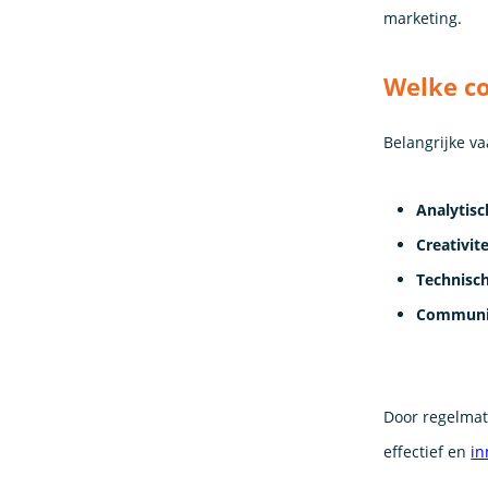
marketing.
Welke co
Belangrijke v
Analytis
Creativite
Technisch
Communic
Door regelmati
effectief en
in