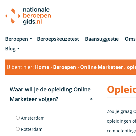
Beroepen
Beroepskeuzetest
Baansuggestie
Oms
Blog
U bent hier:
Home
›
Beroepen
›
Online Marketeer
›
opl
Oplei
Waar wil je de opleiding Online
Marketeer volgen?
Zou je graag O
Amsterdam
opleidingen of
Rotterdam
competentiege