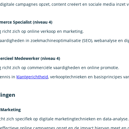
e digitale campagnes opzet, content creëert en sociale media inzet
erce Specialist (niveau 4)
 richt zich op online verkoop en marketing.
vaardigheden in zoekmachineoptimalisatie (SEO), webanalyse en dig
rcieel Medewerker (niveau 4)
g richt zich op commerciële vaardigheden en online promotie.
kennis in
klantgerichtheid
, verkooptechnieken en basisprincipes van
dingen
 Marketing
cht zich specifiek op digitale marketingtechnieken en data-analyse.
e effectieve online campagnes opzet en de impact hiervan meet en o