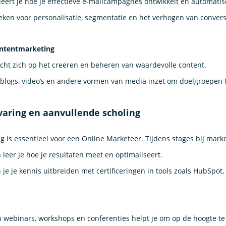
leert je hoe je effectieve e-mailcampagnes ontwikkelt en automatis
ieken voor personalisatie, segmentatie en het verhogen van convers
ontentmarketing
icht zich op het creëren en beheren van waardevolle content.
je blogs, video’s en andere vormen van media inzet om doelgroepen 
varing en aanvullende scholing
ing is essentieel voor een Online Marketeer. Tijdens stages bij ma
leer je hoe je resultaten meet en optimaliseert.
je je kennis uitbreiden met certificeringen in tools zoals HubSpot,
 webinars, workshops en conferenties helpt je om op de hoogte te 