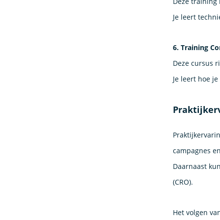
Deze training 
Je leert techn
6. Training C
Deze cursus r
Je leert hoe 
Praktijker
Praktijkervar
campagnes en 
Daarnaast kun 
(CRO).
Het volgen van