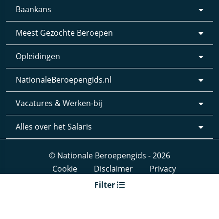
Baankans
Meest Gezochte Beroepen
Opleidingen
NationaleBeroepengids.nl
Vacatures & Werken-bij
Alles over het Salaris
© Nationale Beroepengids - 2026
Cookie
Disclaimer
Privacy
Webdesign & realisatie:
Loyals
- 2019
Filter