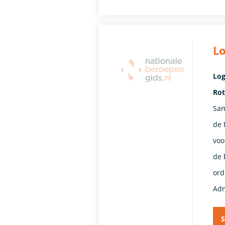
Lo
Log
Ro
Sam
de 
voo
de 
ord
Adm
S