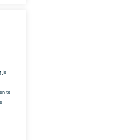
 je
en te
je