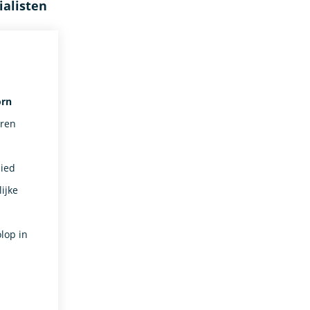
ialisten
orn
Uren
bied
ijke
lop in