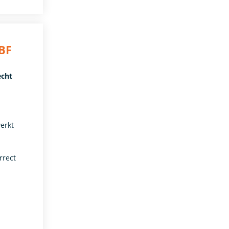
BF
echt
erkt
rrect