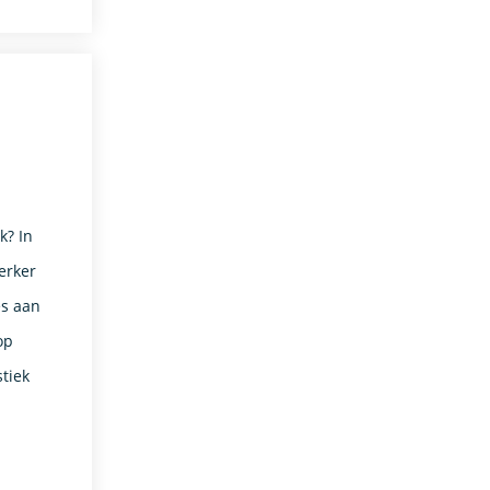
k? In
erker
es aan
op
stiek