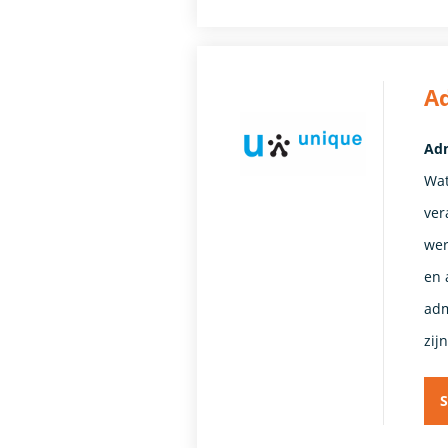
A
Adm
Wat
ver
wer
en 
adm
zij
S