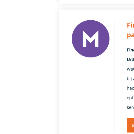
Fi
p
Fin
Uit
Wat
bij
hec
opt
ken
S