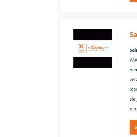
Sa
Sal
Wat
med
ver
loo
sla
per
S