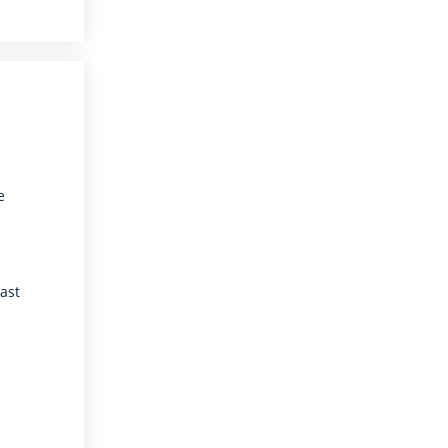
e
ast