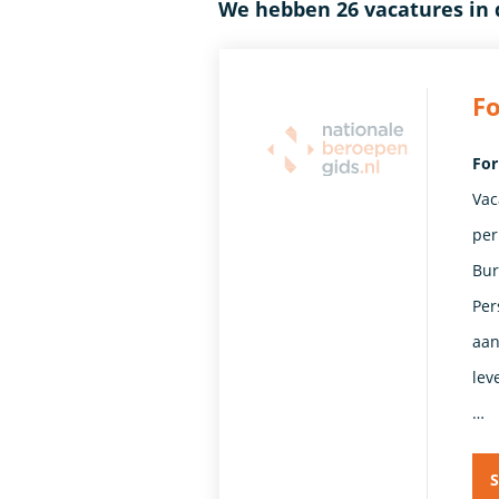
We hebben 26 vacatures in 
F
For
Vac
per
Bur
Per
aan
lev
…
S