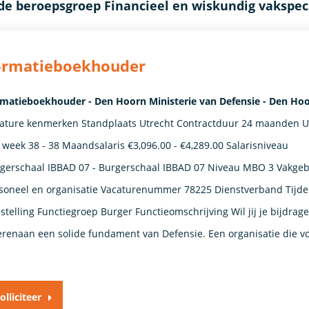
de beroepsgroep Financieel en wiskundig vakspec
ormatieboekhouder
matieboekhouder - Den Hoorn Ministerie van Defensie - Den Ho
ature kenmerken Standplaats Utrecht Contractduur 24 maanden 
 week 38 - 38 Maandsalaris €3,096.00 - €4,289.00 Salarisniveau
gerschaal IBBAD 07 - Burgerschaal IBBAD 07 Niveau MBO 3 Vakge
soneel en organisatie Vacaturenummer 78225 Dienstverband Tijdel
stelling​​ Functiegroep Burger​ Functieomschrijving Wil jij je bijdrage
erenaan een solide fundament van Defensie. Een organisatie die vo
olliciteer