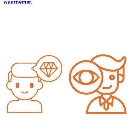
waarnemer
.