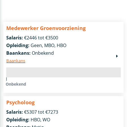
Medewerker Groenvoorziening
Salaris:
€2446 tot €3500
Opleiding:
Geen, MBO, HBO
Baankans:
Onbekend
Baankans
Onbekend
Psycholoog
Salaris:
€5307 tot €7273
Opleiding:
HBO, WO