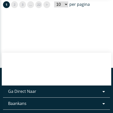
per pagina
1
2
3
…
22
>
Ga Direct Naar
Baankans