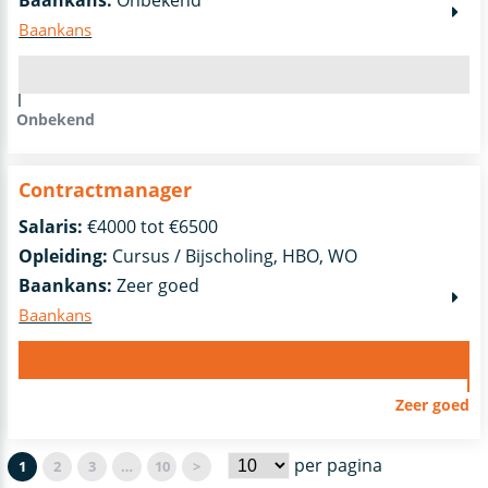
Baankans:
Onbekend
Baankans
Onbekend
Contractmanager
Salaris:
€4000 tot €6500
Opleiding:
Cursus / Bijscholing, HBO, WO
Baankans:
Zeer goed
Baankans
Zeer goed
per pagina
1
2
3
…
10
>