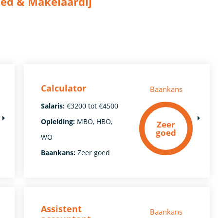
oed & Makelaardij
Calculator
Baankans
Salaris:
€3200 tot €4500
Opleiding:
MBO, HBO,
Zeer
goed
WO
Baankans:
Zeer goed
Assistent
Baankans