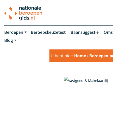
Beroepen
Beroepskeuzetest
Baansuggestie
Oms
Blog
U bent hier:
Home
›
Beroepen pe