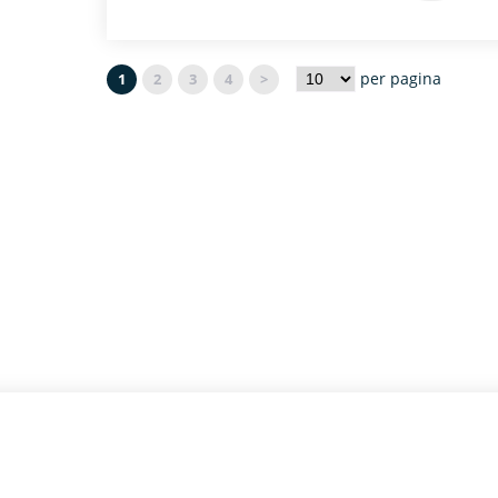
per pagina
1
2
3
4
>