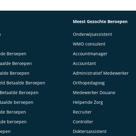
Meest Gezochte Beroepen
n
Onderwijsassistent
WMO consulent
lde Beroepen
Accountmanager
taalde Beroepen
Accountant
aalde Beroepen
Administratief Medewerker
ld Betaalde Beroepen
Orthopedagoog
Betaalde Beroepen
Medewerker Douane
taalde beroepen
Helpende Zorg
lde Beroepen
Recruiter
gde beroepen
Controller
oepen
Doktersassistent