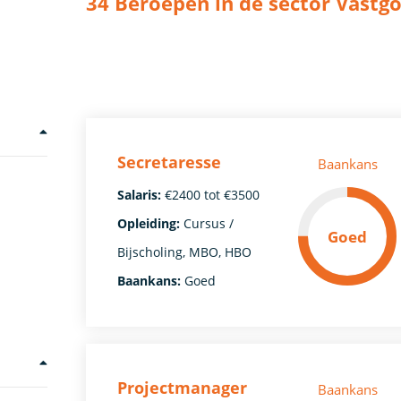
34 Beroepen in de sector Vastg
Secretaresse
Baankans
Salaris:
€2400 tot €3500
Opleiding:
Cursus /
Goed
Bijscholing, MBO, HBO
Baankans:
Goed
Projectmanager
Baankans