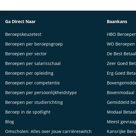
Ga Direct Naar
Baankans
Beroepskeuzetest
HBO Beroepe
Beroepen per beroepsgroep
WO Beroepen
Beroepen per sector
De Best Betaa
Beroepen per salarisschaal
Zeer Goed Be
Beroepen per opleiding
Erg Goed Bet
Beroepen per competentie
Bovengemidde
Beroepen per persoonlijkheidstype
Bovenmodaal 
Beroepen per studierichting
Gemiddeld be
Beroep in de spotlight
Modaal Betaa
Blog
Meest gevraa
Omscholen: Alles over jouw carrièreswitch
Kansrijke Ber