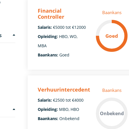
&
Financial
Baankans
Controller
Salaris:
€5000 tot €12000
s
Goed
Opleiding:
HBO, WO,
MBA
Baankans:
Goed
Verhuurintercedent
Baankans
Salaris:
€2500 tot €4000
Opleiding:
MBO, HBO
Onbekend
Baankans:
Onbekend