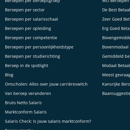
Beroepen per beroepsgroep
WO Beroepen
Beroepen per sector
De Best Betaa
Beroepen per salarisschaal
Zeer Goed Be
Beroepen per opleiding
Erg Goed Bet
Beroepen per competentie
Bovengemidde
Beroepen per persoonlijkheidstype
Bovenmodaal 
Beroepen per studierichting
Gemiddeld be
Beroep in de spotlight
Modaal Betaa
Blog
Meest gevraa
Omscholen: Alles over jouw carrièreswitch
Kansrijke Ber
Van beroep veranderen
Baansuggesti
Bruto Netto Salaris
Marktconform Salaris
Salaris Check: Is jouw salaris marktconform?