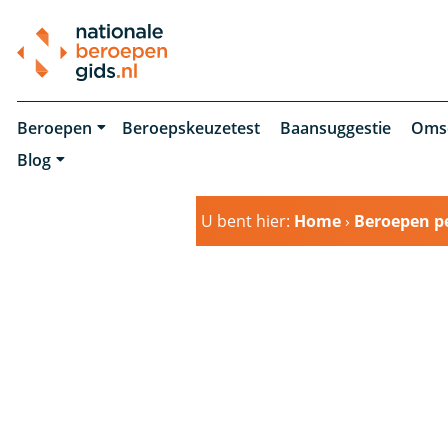
Beroepen
Beroepskeuzetest
Baansuggestie
Oms
Blog
U bent hier:
Home
›
Beroepen pe