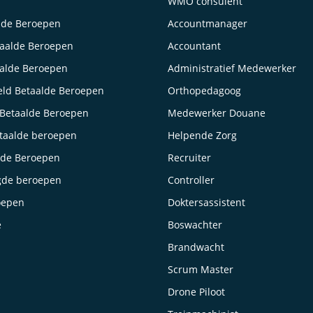
WMO consulent
lde Beroepen
Accountmanager
taalde Beroepen
Accountant
aalde Beroepen
Administratief Medewerker
ld Betaalde Beroepen
Orthopedagoog
Betaalde Beroepen
Medewerker Douane
taalde beroepen
Helpende Zorg
lde Beroepen
Recruiter
gde beroepen
Controller
oepen
Doktersassistent
e
Boswachter
Brandwacht
Scrum Master
Drone Piloot