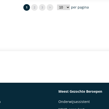
per pagina
1
2
3
>
Meest Gezochte Beroepen
n
Onderwijsassistent