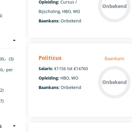
Opleiding:
Cursus /
Onbekend
Bijscholing, HBO, WO
4)
Baankans:
Onbekend
Politicus
Baankans
00,-
(3)
Salaris:
€1156 tot €14760
0,- per
Opleiding:
HBO, WO
Onbekend
Baankans:
Onbekend
2)
7)
s